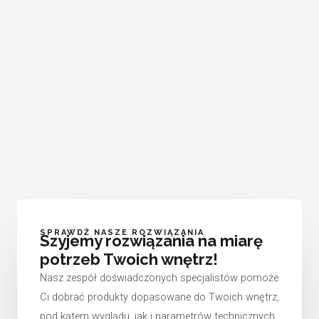
SPRAWDŹ NASZE ROZWIĄZANIA
Szyjemy rozwiązania na miarę
potrzeb Twoich wnętrz!
Nasz zespół doświadczonych specjalistów pomoże
Ci dobrać produkty dopasowane do Twoich wnętrz,
pod kątem wyglądu, jak i parametrów technicznych,