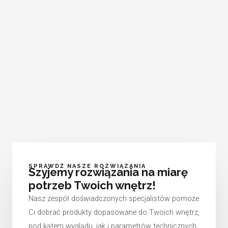
SPRAWDŹ NASZE ROZWIĄZANIA
Szyjemy rozwiązania na miarę
potrzeb Twoich wnętrz!
Nasz zespół doświadczonych specjalistów pomoże
Ci dobrać produkty dopasowane do Twoich wnętrz,
pod kątem wyglądu, jak i parametrów technicznych,