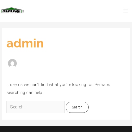
Skip
Search
Ma
to
for:
Me
content
admin
It seems we can’t find what you’re looking for. Perhaps
searching can help.